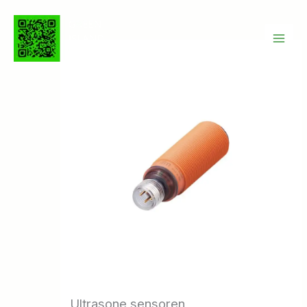
Ga
naar
de
inhoud
Ultrasone sensoren